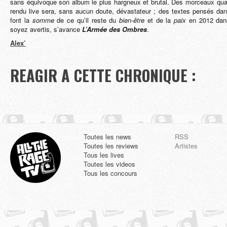
sans équivoque son album le plus hargneux et brutal. Des morceaux q
rendu live sera, sans aucun doute, dévastateur ; des textes pensés da
font la
somme
de ce qu’il reste du
bien-être
et de la
paix
en 2012 dans
soyez avertis, s’avance
L’Armée des Ombres
.
Alex’
REAGIR A CETTE CHRONIQUE :
Toutes les news
RSS
Toutes les reviews
Artistes
Tous les lives
Toutes les videos
Tous les concours