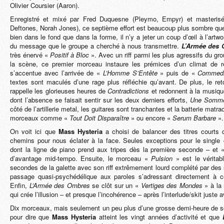
Olivier Coursier (Aaron).
Enregistré et mixé par Fred Duquesne (Pleymo, Empyr) et masteris
Deftones, Norah Jones), ce septième effort est beaucoup plus sombre qu
bien dans le fond que dans la forme, il n’y a jeter un coup d’œil à l’artw
du message que le groupe a cherché à nous transmettre.
L’Armée des
très énervé «
Positif à Bloc
». Avec un riff parmi les plus agressifs du grou
la scène, ce premier morceau instaure les prémices d’un climat de r
s’accentue avec l’arrivée de «
L’Homme S’Entête
» puis de «
Commedia
textes sont maculés d’une rage plus réfléchie qu’avant. De plus, le re
rappelle les glorieuses heures de
Contradictions
et redonnent à la musiqu
dont l’absence se faisait sentir sur les deux derniers efforts,
Une Somme
côté de l’artillerie metal, les guitares sont tranchantes et la batterie ma
morceaux comme «
Tout Doit Disparaître
» ou encore «
Serum Barbare
».
On voit ici que
Mass Hysteria
a choisi de balancer des titres courts 
chemins pour nous éclater à la face. Seules exceptions pour le single
dont la ligne de piano prend aux tripes dès la première seconde – et
d’avantage mid-tempo. Ensuite, le morceau «
Pulsion
» est le véritab
secondes de la galette avec son riff extrêmement lourd complété par des
passage quasi-psychédélique aux paroles s’adressant directement à c
Enfin,
L’Armée des Ombres
se clôt sur un «
Vertiges des Mondes
» à la 
qui crée l’illusion – et presque l’incohérence – après l’interlude/skit juste a
Dix morceaux, mais seulement un peu plus d’une grosse demi-heure de s
pour dire que
Mass Hysteria
atteint les vingt années d’activité et que