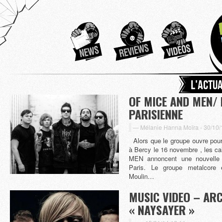
L'actu
OF MICE AND MEN/
PARISIENNE
Mélanie Hanna Moïra -
30/10/
Alors que le groupe ouvre pour
à Bercy le 16 novembre , les c
MEN annoncent une nouvelle d
Paris. Le groupe metalcore 
Moulin…
MUSIC VIDEO – AR
« NAYSAYER »