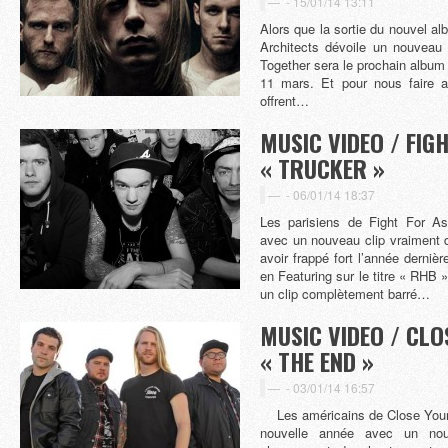
-
15/01/14 13:11
Alors que la sortie du nouvel a
Architects dévoile un nouveau 
Together sera le prochain album 
11 mars. Et pour nous faire a
offrent…
MUSIC VIDEO / FIG
« TRUCKER »
-
06/01/14 18:37
Les parisiens de Fight For A
avec un nouveau clip vraiment 
avoir frappé fort l’année dernièr
en Featuring sur le titre « RHB »
un clip complètement barré…
MUSIC VIDEO / CLO
« THE END »
-
03/01/14 16:57
Les américains de Close Your 
nouvelle année avec un n