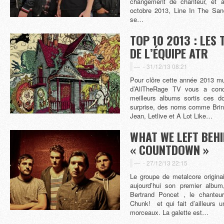
changement de chanteur, et 
octobre 2013, Line In The San
se…
TOP 10 2013 : LES
DE L’ÉQUIPE ATR
-
31/12/13 08:21
Pour clôre cette année 2013 mu
d’AllTheRage TV vous a conc
meilleurs albums sortis ces d
surprise, des noms comme Bri
Jean, Letlive et A Lot Like…
WHAT WE LEFT BEHI
« COUNTDOWN »
-
27/12/13 22:15
Le groupe de metalcore origina
aujourd’hui son premier album
Bertrand Poncet , le chanteu
Chunk! et qui fait d’ailleurs u
morceaux. La galette est…