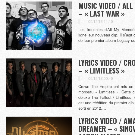
MUSIC VIDEO / AL
– « LAST WAR »
-
09/12/13 11:10
Les frenchies d’All My Memori
ligne leur nouveau clip. Il s’agit 
de leur premier album Legacy sor
LYRICS VIDEO / CR
– « LIMITLESS »
-
09/12/13 00:40
Crown The Empire ont mis en l
morceau « Limitless ». Cette ch
deluxe The Fallout / Limitless,
est une réédition du premier alb
sorti en 2012….
LYRICS VIDEO / AW
DREAMER – « SINGV