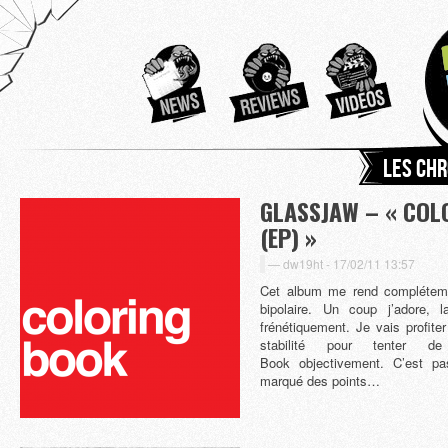
Les chr
GLASSJAW – « COL
(EP) »
dw19ht -
17/02/11 13:57
Cet album me rend compléteme
bipolaire. Un coup j’adore, 
frénétiquement. Je vais profite
stabilité pour tenter d
Book objectivement. C’est pa
marqué des points…