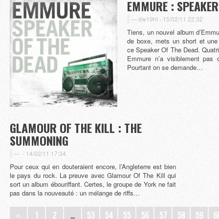
EMMURE : SPEAKER
dw19ht -
15/02/11 22:32
Tiens, un nouvel album d’Emmu
de boxe, mets un short et une
ce Speaker Of The Dead. Quatr
Emmure n’a visiblement pas de
Pourtant on se demande…
GLAMOUR OF THE KILL : THE
SUMMONING
-
14/02/11 17:34
Pour ceux qui en douteraient encore, l’Angleterre est bien
le pays du rock. La preuve avec Glamour Of The Kill qui
sort un album ébouriffant. Certes, le groupe de York ne fait
pas dans la nouveauté : un mélange de riffs…
«
1
2
…
53
54
55
56
57
58
59
6