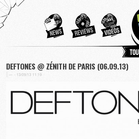
Tou
DEFTONES @ ZÉNITH DE PARIS (06.09.13)
-
13/09/13 11:19