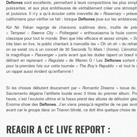
Deftones
sont excellents, permettant à leurs compositions les plus simp
puissantes, et aux plus ambitieuses de véritablement créer une atmosph
et jouissive. Il n’y a qu’à écouter cette merveille de «
Rosemary
» présen
californiens pour vérifier ce fait : lorsque
Deftones
joue sur les ambiances,
Koi No Yokan
regorge de chansons sublimes donc, inutile de préc
«
Tempest
–
Swerve City
–
Poltergeist
» enthousiasma la foule comme
classique pour tout le monde. Bien que très efficace et assez simple, «
S
très bien en live, le public chantant à merveille les « Oh oh oh » du refr
on se serait cru à un concert de 30 Seconds To Mars ! (Ironie). L’émotio
la magnifique «
Passenger
» juste avant que les dudes tapent un bœuf 
délirant en reprenant «
Regulate
» de Warren G ! Les
Deftones
sortent 
pour la première fois sur cette tournée «
The Boy’s Republic
» et tout le
un rappel aussi évident qu’enflammé !
Si les choses débutent doucement par «
Romantic Dreams
» issue du 
Sacremento dégaine l’artillerie lourde avec 3 titres du premier album. Po
heure, c’est l’exutoire ultime et la fosse prend des allures de défouloir géa
Enorme show des
Deftones
. J’en viens presqu’à regretter de ne pas avoi
avant car le groupe dans un Trianon blindé, ce doit être quelque chose de
REAGIR A CE LIVE REPORT :