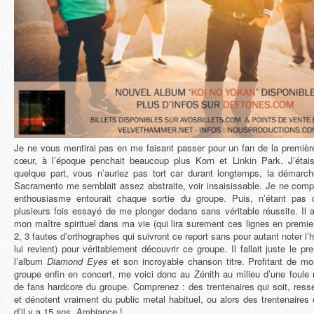
Je ne vous mentirai pas en me faisant passer pour un fan de la premiè
cœur, à l’époque penchait beaucoup plus Korn et Linkin Park. J’étai
quelque part, vous n’auriez pas tort car durant longtemps, la démarch
Sacramento me semblait assez abstraite, voir insaisissable. Je ne comp
enthousiasme entourait chaque sortie du groupe. Puis, n’étant pas d
plusieurs fois essayé de me plonger dedans sans véritable réussite. Il a 
mon maître spirituel dans ma vie (qui lira surement ces lignes en premie
2, 3 fautes d’orthographes qui suivront ce report sans pour autant noter 
lui revient) pour véritablement découvrir ce groupe. Il fallait juste le pr
l’album
Diamond Eyes
et son incroyable chanson titre. Profitant de mon
groupe enfin en concert, me voici donc au Zénith au milieu d’une foule
de fans hardcore du groupe. Comprenez : des trentenaires qui soit, ress
et dénotent vraiment du public metal habituel, ou alors des trentenaires 
d’il y a 15 ans. Ambiance !