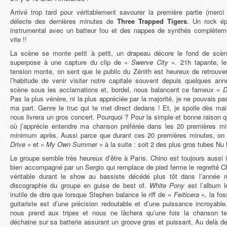
Arrivé trop tard pour véritablement savourer la première partie (merci
délecte des dernières minutes de
Three Trapped Tigers
. Un rock ép
instrumental avec un batteur fou et des nappes de synthés complèteme
vite !!
La scène se monte petit à petit, un drapeau décore le fond de scè
superpose à une capture du clip de «
Swerve City
». 21h tapante, les
tension monte, on sent que le public du Zénith est heureux de retrouve
l’habitude de venir visiter notre capitale souvent depuis quelques ann
scène sous les acclamations et, bordel, nous balancent ce fameux «
D
Pas la plus vénère, ni la plus appréciée par la majorité, je ne pouvais pa
ma part. Genre le truc qui te met direct dedans ! Et, je spoile dès ma
nous livrera un gros concert. Pourquoi ? Pour la simple et bonne raison q
où j’apprécie entendre ma chanson préférée dans les 20 premières m
minimum après. Aussi parce que durant ces 20 premières minutes, on
Drive
» et «
My Own Summe
r » à la suite : soit 2 des plus gros tubes Nu
Le groupe semble très heureux d’être à Paris. Chino est toujours aussi
bien accompagné par un Sergio qui remplace de pied ferme le regretté
véritable durant le show au bassiste décédé plus tôt dans l’année 
discographie du groupe en guise de best of.
White Pony
est l’album l
inutile de dire que lorsque Stephen balance le riff de «
Feiticera
», la fos
guitariste est d’une précision redoutable et d’une puissance incroyab
nous prend aux tripes et nous ne lâchera qu’une fois la chanson te
déchaine sur sa batterie assurant un groove gras et puissant. Au delà d